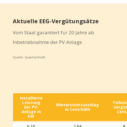
Aktuelle EEG-Vergütungsätze
Vom Staat garantiert für 20 Jahre ab
Inbetriebnahme der PV-Anlage
Quelle: QuartierKraft
Installierte
Leistung
Teilein
Mieterstomzuschlag
der PV-
Vergüt
in Cent/kWh
Anlage in
Cent
kW
0-10
2,64
8,